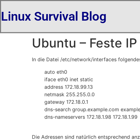
Linux Survival Blog
Ubuntu – Feste IP 
In die Datei /etc/network/interfaces folgende
auto eth0
iface eth0 inet static
address 172.18.99.13
netmask 255.255.0.0
gateway 172.18.0.1
dns-search group.example.com exampl
dns-nameservers 172.18.1.98 172.18.1.99
Die Adressen sind natürlich entsprechend an