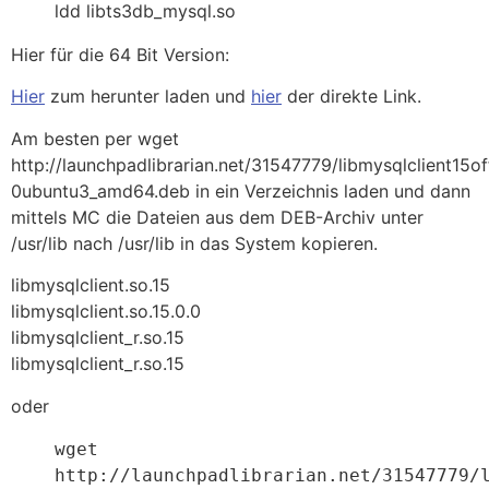
ldd libts3db_mysql.so
Hier für die 64 Bit Version:
Hier
zum herunter laden und
hier
der direkte Link.
Am besten per wget
http://launchpadlibrarian.net/31547779/libmysqlclient15off
0ubuntu3_amd64.deb in ein Verzeichnis laden und dann
mittels MC die Dateien aus dem DEB-Archiv unter
/usr/lib nach /usr/lib in das System kopieren.
libmysqlclient.so.15
libmysqlclient.so.15.0.0
libmysqlclient_r.so.15
libmysqlclient_r.so.15
oder
wget 
http://launchpadlibrarian.net/31547779/